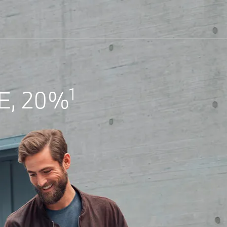
1
E, 20%