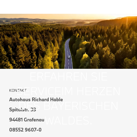
ERFAHREN SIE
SERVICE
IM HERZEN
KONTAKT
Autohaus Richard Hable
DES BAYERISCHEN
Spitalstr. 33
WALDES.
94481 Grafenau
08552 9607-0