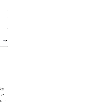
ke
ise
haus
g