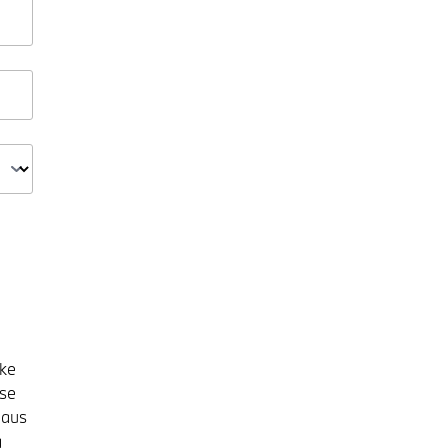
ke
ise
haus
g