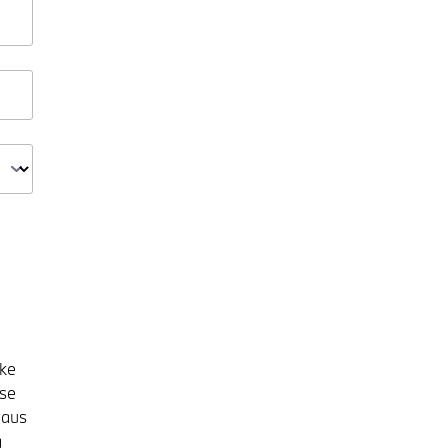
ke
ise
haus
g